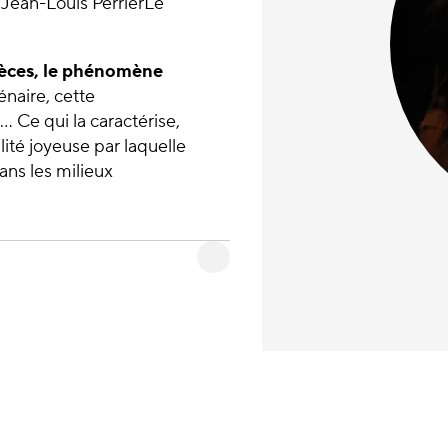
. Jean-Louis PerrierLe
pièces, le phénomène
naire, cette
e… Ce qui la caractérise,
alité joyeuse par laquelle
ans les milieux