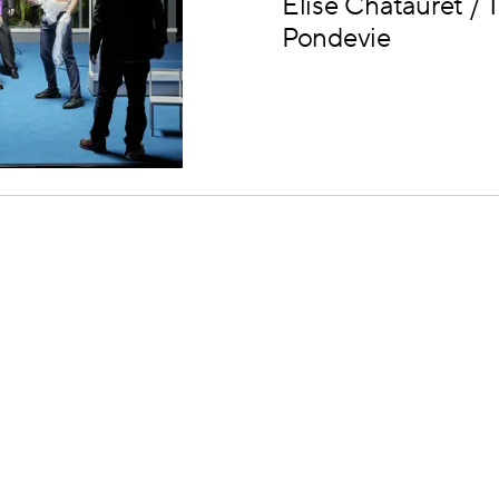
Élise Chatauret /
Pondevie