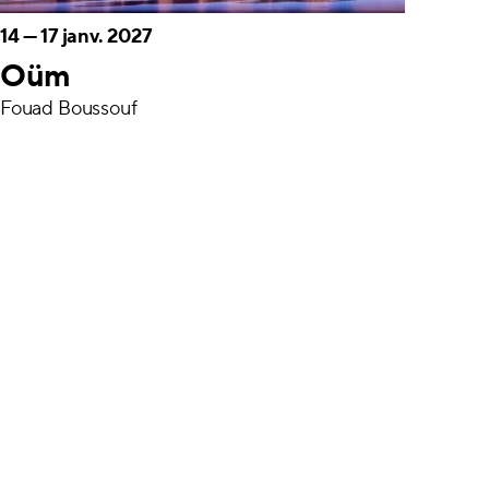
14
—
17 janv. 2027
Oüm
Fouad Boussouf