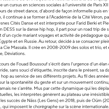
un cursus en sciences sociales à l’université de Paris XII 
urs de street dance, d’abord de façon informelle puis en
e, il continue à se former à l’Académie de la Cité Véron, pa
esnes Cités Danse et est interprète pour Farid Berki et Pi
n DESS sur la danse hip hop, il part pour un road trip de 
t d’un cycle mariant voyages et activité de pédagogue qu
ypte et en Russie. Au retour, décidé à se consacrer plein
la Cie Massala. Il crée en 2008-2009 des solos et trio, e
e, Déviations.
rcours de Fouad Boussouf s’écrit dans l’urgence d’un élan 
ide, sans souci d’étiquette, inscrite dans le présent, sa 
hop au service de ses différents projets. Au fil des années
sur la spontanéité du geste et sur un mouvement continu,
mais ne s’arrête. Mus par cette dynamique qui les dépla
tuelles, les interprètes génèrent au plateau une irrésistibl
les succès de Näss (Les Gens) en 2018, puis de Oüm (
qui imposent le chorégraphe sur la scène internationale