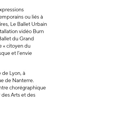
 expressions
temporains ou liés à
es, Le Ballet Urbain
tallation vidéo Burn
 Ballet du Grand
 « citoyen du
sque et l’envie
 de Lyon, à
ue de Nanterre.
Centre chorégraphique
 des Arts et des