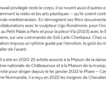
travail privilégié reste le corps, il se nourrit aussi d’autres
tamment la vidéo et les arts plastiques — qu’ils soient con
monde méditerranéen. En témoignent ses films documentair
collaborations avec le sculpteur Ugo Rondinone, pour l’ins
 au Petit Palais à Paris et pour la pièce Vïa (2023) avec le
ève, sur une commande de Sidi Larbi Cherkaoui. Chez ce
ation impose un rythme guidé par l’émotion, le goût du ri
ler de l’avant.
a été en 2020-22 artiste associé à la Maison de la danse
ne nationale de Châteauroux et à la Maison de la musiq
imité pour diriger depuis le 1er janvier 2022 le Phare — 
re Normandie, il a reçu en 2022 les insignes de Chevalier