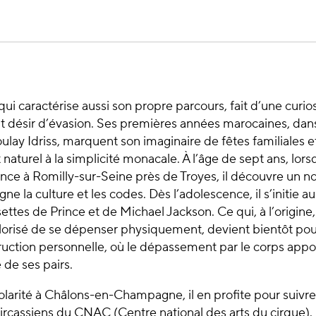
qui caractérise aussi son propre parcours, fait d’une curios
t désir d’évasion. Ses premières années marocaines, dans 
ulay Idriss, marquent son imaginaire de fêtes familiales e
aturel à la simplicité monacale. À l’âge de sept ans, lors
rance à Romilly-sur-Seine près de Troyes, il découvre un n
igne la culture et les codes. Dès l’adolescence, il s’initie 
ettes de Prince et de Michael Jackson. Ce qui, à l’origin
lorisé de se dépenser physiquement, devient bientôt pour
ruction personnelle, où le dépassement par le corps appor
de ses pairs.
larité à Châlons-en-Champagne, il en profite pour suivre
circassiens du CNAC (Centre national des arts du cirque). Il