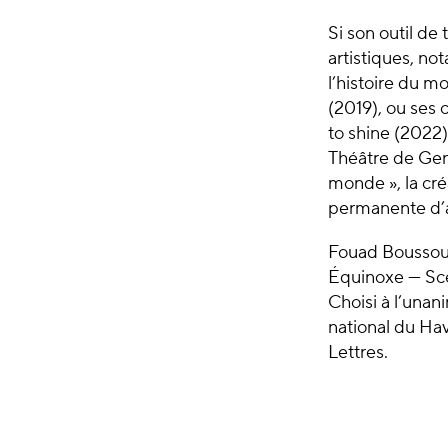
Si son outil de 
artistiques, no
l’histoire du 
(2019), ou ses 
to shine (2022)
Théâtre de Gen
monde », la cré
permanente d’al
Fouad Boussouf 
Équinoxe — Scè
Choisi à l’unan
national du Hav
Lettres.