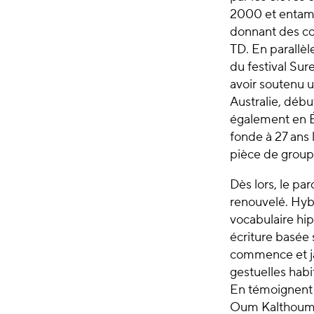
2000 et entame 
donnant des co
TD. En parallèl
du festival Sur
avoir soutenu u
Australie, débu
également en Ég
fonde à 27 ans 
pièce de group
Dès lors, le pa
renouvelé. Hybr
vocabulaire hip 
écriture basée 
commence et ja
gestuelles habi
En témoignent 
Oum Kalthoum, 