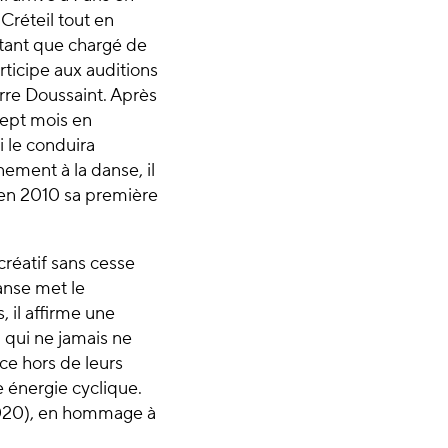
Créteil tout en
 tant que chargé de
rticipe aux auditions
erre Doussaint. Après
sept mois en
i le conduira
ement à la danse, il
t en 2010 sa première
créatif sans cesse
danse met le
, il affirme une
 qui ne jamais ne
ce hors de leurs
e énergie cyclique.
2020), en hommage à
.