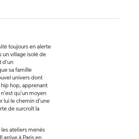
ité toujours en alerte
un village isolé de
t d’un
que sa famille
ouvel univers dont
au hip hop, apprenant
e, n’est qu’un moyen
 lui le chemin d’une
te de surcroît la
 les ateliers menés
 arrive à Paris en