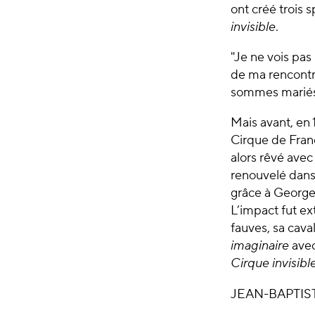
ont créé trois 
invisible
.
"Je ne vois pas
de ma rencontre
sommes mariés 
Mais avant, en 
Cirque de Franc
alors rêvé avec
renouvelé dans 
grâce à George
L’impact fut e
fauves, sa cava
imaginaire
avec
Cirque invisibl
JEAN-BAPTIS