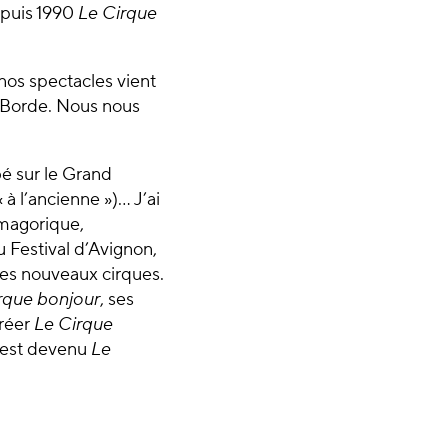
puis 1990
Le Cirque
 nos spectacles vient
a Borde. Nous nous
bé sur le Grand
 à l’ancienne »)… J’ai
smagorique,
u Festival d’Avignon,
 des nouveaux cirques.
rque bonjour
, ses
créer
Le Cirque
est devenu
Le