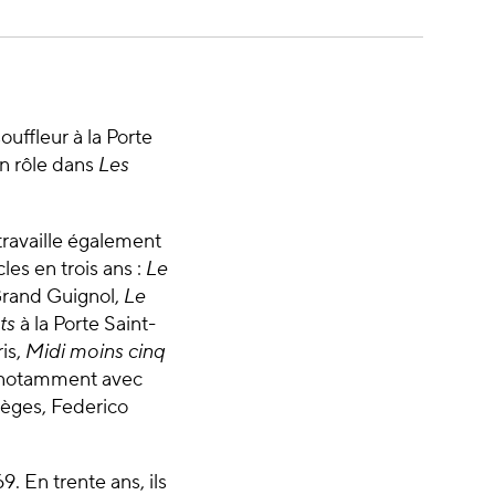
ouffleur à la Porte
un rôle dans
Les
travaille également
les en trois ans :
Le
Grand Guignol,
Le
ts
à la Porte Saint-
is,
Midi moins cinq
e notamment avec
ièges, Federico
. En trente ans, ils