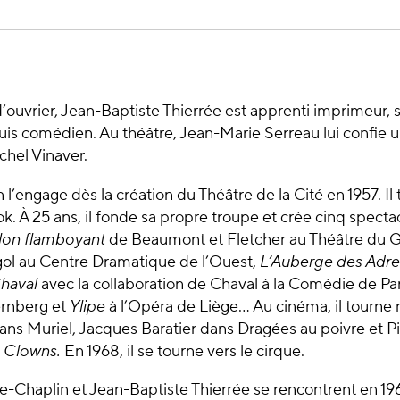
 d’ouvrier, Jean-Baptiste Thierrée est apprenti imprimeur, s
uis comédien. Au théâtre, Jean-Marie Serreau lui confie 
hel Vinaver.
l’engage dès la création du Théâtre de la Cité en 1957. Il 
k. À 25 ans, il fonde sa propre troupe et crée cinq spectac
ilon flamboyant
de Beaumont et Fletcher au Théâtre du 
l au Centre Dramatique de l’Ouest,
L’Auberge des Adre
haval
avec la collaboration de Chaval à la Comédie de Par
ernberg et
Ylipe
à l’Opéra de Liège… Au cinéma, il tourn
ans Muriel, Jacques Baratier dans Dragées au poivre et P
 Clowns.
En 1968, il se tourne vers le cirque.
ée-Chaplin et Jean-Baptiste Thierrée se rencontrent en 1969