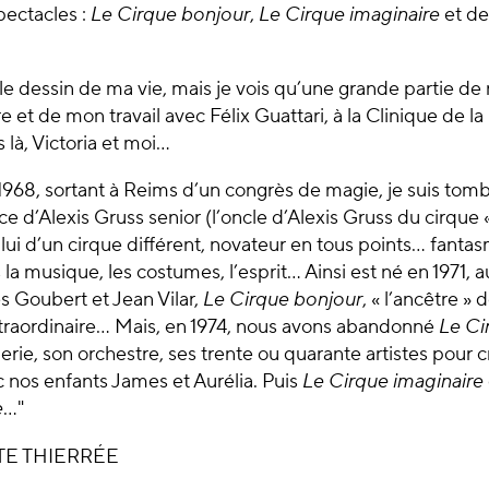
spectacles :
Le Cirque bonjour
,
Le Cirque imaginaire
et de
 le dessin de ma vie, mais je vois qu’une grande partie de
 et de mon travail avec Félix Guattari, à la Clinique de l
là, Victoria et moi…
1968, sortant à Reims d’un congrès de magie, je suis tom
e d’Alexis Gruss senior (l’oncle d’Alexis Gruss du cirque «
 lui d’un cirque différent, novateur en tous points… fanta
la musique, les costumes, l’esprit… Ainsi est né en 1971, a
s Goubert et Jean Vilar,
Le Cirque bonjour
, « l’ancêtre »
xtraordinaire… Mais, en 1974, nous avons abandonné
Le Ci
lerie, son orchestre, ses trente ou quarante artistes pour 
 nos enfants James et Aurélia. Puis
Le Cirque imaginaire
e
…
"
TE THIERRÉE