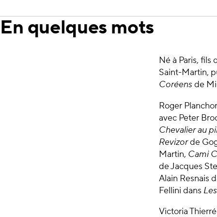
En quelques mots
Né à Paris, fils
Saint-Martin, p
Coréens
de Mic
Roger Planchon 
avec Peter Broo
Chevalier au p
Revizor
de Gogo
Martin,
Cami C
de Jacques St
Alain Resnais d
Fellini dans
Les
Victoria Thierr