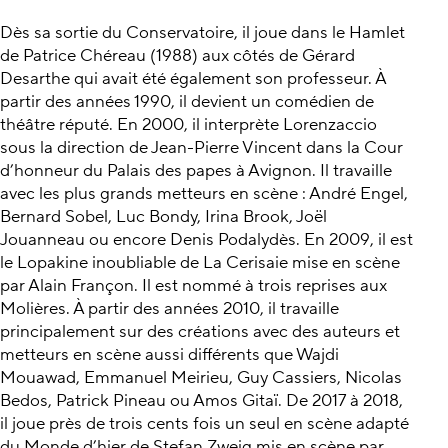
Dès sa sortie du Conservatoire, il joue dans le Hamlet
de Patrice Chéreau (1988) aux côtés de Gérard
Desarthe qui avait été également son professeur. À
partir des années 1990, il devient un comédien de
théâtre réputé. En 2000, il interprète Lorenzaccio
sous la direction de Jean-Pierre Vincent dans la Cour
d’honneur du Palais des papes à Avignon. Il travaille
avec les plus grands metteurs en scène : André Engel,
Bernard Sobel, Luc Bondy, Irina Brook, Joël
Jouanneau ou encore Denis Podalydès. En 2009, il est
le Lopakine inoubliable de La Cerisaie mise en scène
par Alain Françon. Il est nommé à trois reprises aux
Molières. À partir des années 2010, il travaille
principalement sur des créations avec des auteurs et
metteurs en scène aussi différents que Wajdi
Mouawad, Emmanuel Meirieu, Guy Cassiers, Nicolas
Bedos, Patrick Pineau ou Amos Gitaï. De 2017 à 2018,
il joue près de trois cents fois un seul en scène adapté
du Monde d’hier de Stefan Zweig mis en scène par