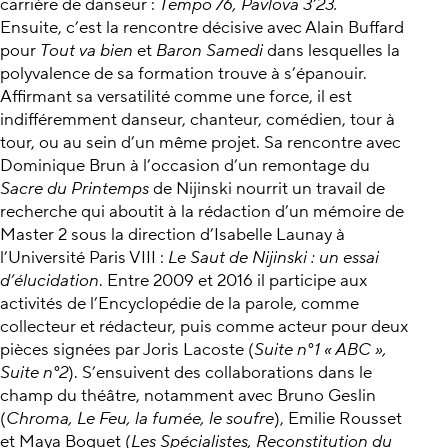
carrière de danseur :
Tempo 76, Pavlova 3’23.
Ensuite, c’est la rencontre décisive avec Alain Buffard
pour
Tout va bien
et
Baron Samedi
dans lesquelles la
polyvalence de sa formation trouve à s’épanouir.
Affirmant sa versatilité comme une force, il est
indifféremment danseur, chanteur, comédien, tour à
tour, ou au sein d’un même projet. Sa rencontre avec
Dominique Brun à l’occasion d’un remontage du
Sacre du Printemps
de Nijinski nourrit un travail de
recherche qui aboutit à la rédaction d’un mémoire de
Master 2 sous la direction d’Isabelle Launay à
l’Université Paris VIII :
Le Saut de Nijinski : un essai
d’élucidation
. Entre 2009 et 2016 il participe aux
activités de l’Encyclopédie de la parole, comme
collecteur et rédacteur, puis comme acteur pour deux
pièces signées par Joris Lacoste (
Suite n°1 « ABC »,
Suite n°2
). S’ensuivent des collaborations dans le
champ du théâtre, notamment avec Bruno Geslin
(
Chroma, Le Feu, la fumée, le soufre
), Emilie Rousset
et Maya Boquet (
Les Spécialistes, Reconstitution du