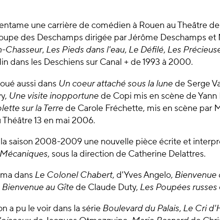
n entame une carrière de comédien à Rouen au Theâtre de
troupe des Deschamps dirigée par Jérôme Deschamps et M
n-Chasseur
,
Les Pieds dans l'eau
,
Le Défilé
,
Les Précieuse
in dans les Deschiens sur Canal + de 1993 à 2000.
 joué aussi dans
Un coeur attaché sous la lune
de Serge Val
vy,
Une visite inopportune
de Copi mis en scène de Yann 
lette sur la Terre
de Carole Fréchette, mis en scène par
u Théâtre 13 en mai 2006.
r la saison 2008-2009 une nouvelle pièce écrite et inter
s Mécaniques
, sous la direction de Catherine Delattres.
néma dans
Le Colonel Chabert
, d'Yves Angelo,
Bienvenue 
,
Bienvenue au Gîte
de Claude Duty,
Les Poupées russes
 on a pu le voir dans la série
Boulevard du Palais
,
Le Cri d'