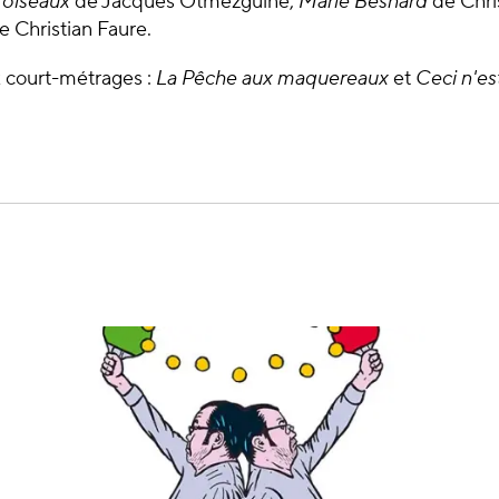
oiseaux
de Jacques Otmezguine,
Marie Besnard
de Chri
 Christian Faure.
ux court-métrages :
La Pêche aux maquereaux
et
Ceci n'e