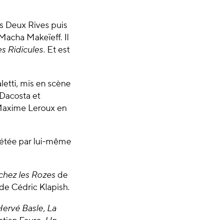
s Deux Rives puis
acha Makeïeff. Il
s Ridicules
. Et est
etti, mis en scène
Dacosta et
 Maxime Leroux en
prétée par lui-même
chez les Rozes
de
de Cédric Klapish.
Hervé Basle
,
La