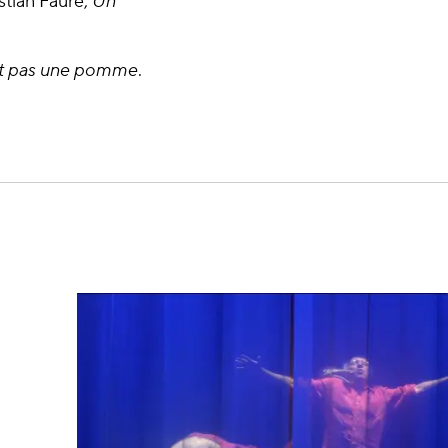
stian Faure,
Un
st pas une pomme
.