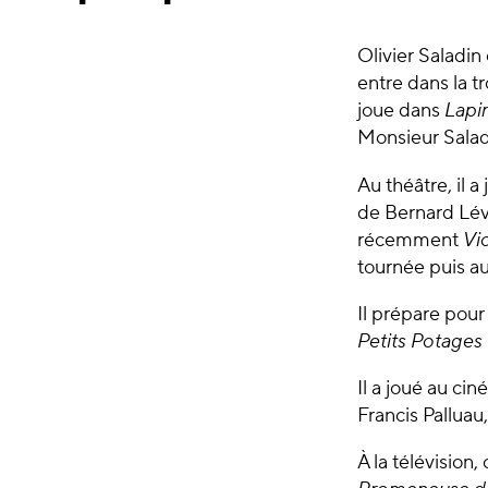
Olivier Saladi
entre dans la 
joue dans
Lapi
Monsieur Salad
Au théâtre, il a
de Bernard Lé
récemment
Vio
tournée puis a
Il prépare pou
Petits Potage
Il a joué au ci
Francis Palluau
À la télévision,