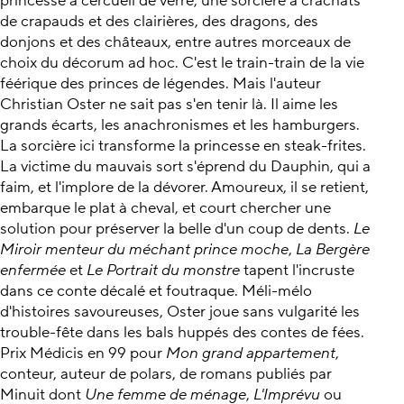
princesse à cercueil de verre, une sorcière à crachats
de crapauds et des clairières, des dragons, des
donjons et des châteaux, entre autres morceaux de
choix du décorum ad hoc. C'est le train-train de la vie
féérique des princes de légendes. Mais l'auteur
Christian Oster ne sait pas s'en tenir là. Il aime les
grands écarts, les anachronismes et les hamburgers.
La sorcière ici transforme la princesse en steak-frites.
La victime du mauvais sort s'éprend du Dauphin, qui a
faim, et l'implore de la dévorer. Amoureux, il se retient,
embarque le plat à cheval, et court chercher une
solution pour préserver la belle d'un coup de dents.
Le
Miroir menteur du méchant prince moche
,
La Bergère
enfermée
et
Le Portrait du monstre
tapent l'incruste
dans ce conte décalé et foutraque. Méli-mélo
d'histoires savoureuses, Oster joue sans vulgarité les
trouble-fête dans les bals huppés des contes de fées.
Prix Médicis en 99 pour
Mon grand appartement
,
conteur, auteur de polars, de romans publiés par
Minuit dont
Une femme de ménage
,
L'Imprévu
ou