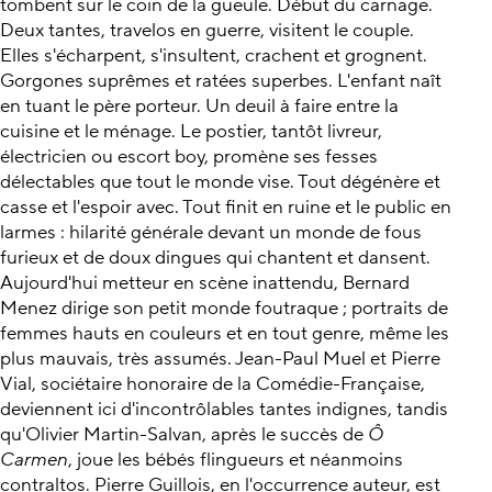
tombent sur le coin de la gueule. Début du carnage.
Deux tantes, travelos en guerre, visitent le couple.
Elles s'écharpent, s'insultent, crachent et grognent.
Gorgones suprêmes et ratées superbes. L'enfant naît
en tuant le père porteur. Un deuil à faire entre la
cuisine et le ménage. Le postier, tantôt livreur,
électricien ou escort boy, promène ses fesses
délectables que tout le monde vise. Tout dégénère et
casse et l'espoir avec. Tout finit en ruine et le public en
larmes : hilarité générale devant un monde de fous
furieux et de doux dingues qui chantent et dansent.
Aujourd'hui metteur en scène inattendu, Bernard
Menez dirige son petit monde foutraque ; portraits de
femmes hauts en couleurs et en tout genre, même les
plus mauvais, très assumés. Jean-Paul Muel et Pierre
Vial, sociétaire honoraire de la Comédie-Française,
deviennent ici d'incontrôlables tantes indignes, tandis
qu'Olivier Martin-Salvan, après le succès de
Ô
Carmen
, joue les bébés flingueurs et néanmoins
contraltos. Pierre Guillois, en l'occurrence auteur, est