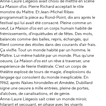
Anne-Laure Liégeois avait choisi de mettre en scène
La Maison d'os
. Pierre Richard acceptait le rôle
monstre du Maître. Et Jean-Michel Ribes
programmait la pièce au Rond-Point, dix ans après le
festival qui lui avait été consacré. Pleine comme un
oeuf,
La Maison d'os
est un corps humain habité de
frémissements, d'inquiétudes et de fêtes. Des mots,
balancés comme des balles, repris, échangés, qui
filent comme des étoiles dans des courants d'air frais.
Ça vivifie. Tout un monde habité par un homme, le
Maître. Lui-même habité par un monde. Plus qu'une
oeuvre,
La Maison d'os
est un rêve à traverser, une
expérience de féerie théâtrale. C'est un corps de
théâtre explosé de tours de magie, d'explosions du
langage qui consolent du monde inexplicable. En
1962, après
Naïves hirondelles
et
Amédée
, Dubillard
signe une oeuvre à mille entrées, pleine de portes,
d'alcôves, de canalisations, et de génie.
Anne-Laure Liégeois sait créer un monde miroir,
hilarant et secouant, en phase avec les vivants