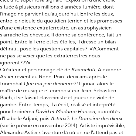
ciel, une supernova signale l'explosion d'une étoile
située à plusieurs millions d'années-lumière, dont
l'image ne parvient qu'aujourd'hui. Entre les deux,
entre le ridicule du quotidien terrien et les promesses
d'une existence extraterrestre, un astrophysicien
s'arrache les cheveux. Il donne sa conférence, fait un
point. Entre la Terre et les étoiles, il dresse un bilan
définitif, pose les questions capitales?: «?Comment
ne pas se vexer que les extraterrestres nous
ignorent???»
Créateur et personnage clé de
Kaamelott
, Alexandre
Astier revient au Rond-Point deux ans après le
triomphal
Que ma joie demeure?!
Il jouait alors le
maître de musique et compositeur Jean-Sébastien
Bach, il se faisait claveciniste et joueur de viole de
gambe. Entre-temps, il a écrit, réalisé et interprété
pour le cinéma
David et Madame Hansen
, aux côtés
d'Isabelle Adjani, puis
Astérix?: Le Domaine des dieux
(sortie prévue en novembre 2014). Artiste imprévisible,
Alexandre Astier s'aventure là où on ne l'attend pas et