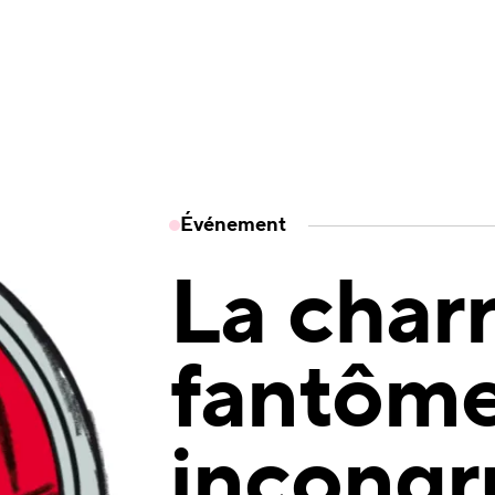
Événement
La char
fantôme 
incongr