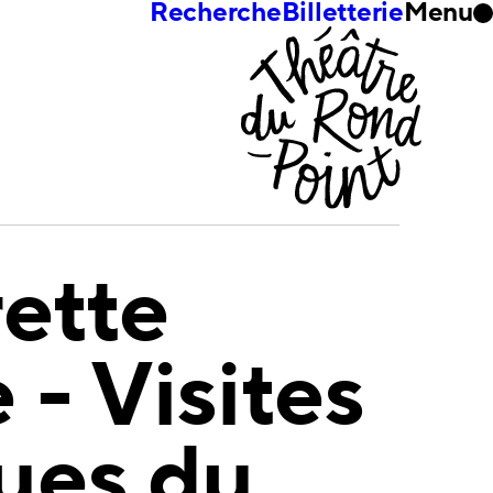
Recherche
Billetterie
Menu
rette
- Visites
ues du