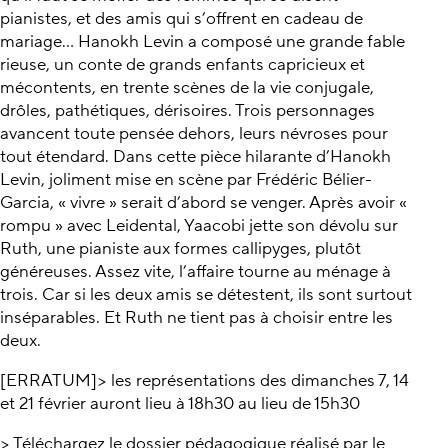
pianistes, et des amis qui s’offrent en cadeau de
mariage... Hanokh Levin a composé une grande fable
rieuse, un conte de grands enfants capricieux et
mécontents, en trente scènes de la vie conjugale,
drôles, pathétiques, dérisoires. Trois personnages
avancent toute pensée dehors, leurs névroses pour
tout étendard. Dans cette pièce hilarante d’Hanokh
Levin, joliment mise en scène par Frédéric Bélier-
Garcia, « vivre » serait d’abord se venger. Après avoir «
rompu » avec Leidental, Yaacobi jette son dévolu sur
Ruth, une pianiste aux formes callipyges, plutôt
généreuses. Assez vite, l’affaire tourne au ménage à
trois. Car si les deux amis se détestent, ils sont surtout
inséparables. Et Ruth ne tient pas à choisir entre les
deux.
[ERRATUM]> les représentations des dimanches 7, 14
et 21 février auront lieu à 18h30 au lieu de 15h30
> Téléchargez le dossier pédagogique réalisé par le