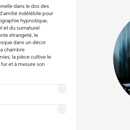
nnelle dans le dos des
d’amitié indélébile pour
énographie hypnotique,
l et du surnaturel.
nte étrangeté, le
esque dans un décor
 la chambre
es, la pièce cultive le
 fur et à mesure son