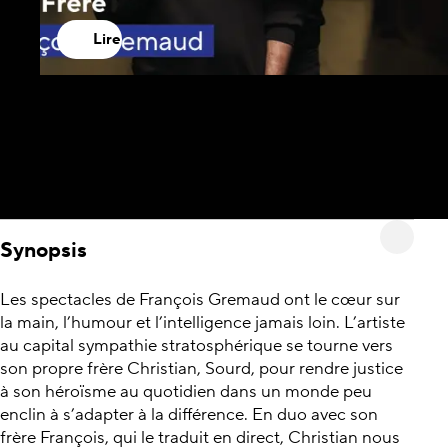
Lire
Synopsis
Les spectacles de François Gremaud ont le cœur sur
la main, l’humour et l’intelligence jamais loin. L’artiste
au capital sympathie stratosphérique se tourne vers
son propre frère Christian, Sourd, pour rendre justice
à son héroïsme au quotidien dans un monde peu
enclin à s’adapter à la différence. En duo avec son
frère François, qui le traduit en direct, Christian nous