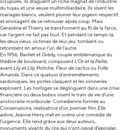
scrupules, ils draguent un riche magnat de l'industrie
du tuyau et une veuve multimilliardaire. Ils visent les
mariages blancs, veulent plumer leur pigeon respectif,
et envisagent de se retrouver après coup. Mais
Géraldine et Thierry se transforment au fil de la farce,
car l'argent ne fait pas tout. Et pendant ce temps-là,
les deux vieux, victimes de leur jeu, tombent ou
retombent en amour l'un de l'autre.
En 1956, Barillet et Grédy, couple emblématique du
théâtre de boulevard, composent
L'Or et la Paille
,
avant
Lily et Lily, Potiche, Fleur de cactus
ou
Folle
Amanda
. Dans ce quatuor d'entremêlements
sardoniques, les portes claquent et les sonneries
explosent. Les horloges se déglinguent dans une crise
financière où deux bobos visent le train de vie d'une
aristocratie moribonde. Comédienne formée au
Conservatoire, réalisatrice d'un premier film
Elle
adore
, Jeanne Herry met en scène une comédie de
l'urgence. Elle rend grâce aux deux auteurs,
monuments vivants du rire qui n'ont cessé d'épingler,