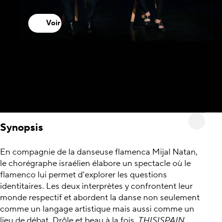
Voir
Synopsis
En compagnie de la danseuse flamenca Mijal Natan,
le chorégraphe israélien élabore un spectacle où le
flamenco lui permet d’explorer les questions
identitaires. Les deux interprètes y confrontent leur
monde respectif et abordent la danse non seulement
comme un langage artistique mais aussi comme un
lieu de débat. Drôle et beau à la fois,
THISISPAIN