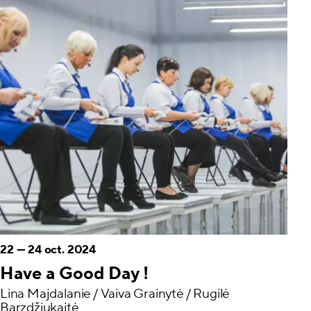
22
—
24 oct. 2024
Have a Good Day !
Lina Majdalanie / Vaiva Grainytė / Rugilė
Barzdžiukaitė